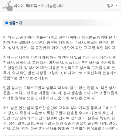
닫기
이미지 확대/축소가 가능합니다.
이 책은 20년 가까이 가톨릭대학교 신학대학에서 성사론을 강의해 온 저
자가 지난 2003년 성사론의 총론에 해당하는 『성사, 하느님 현존의 표
지-성사 일반론』을 출간한 데 이어, 9년 만에 펴낸 그 후편 격인 책이다.
저자는 성사론의 각론에 해당하는 이 책에서 일곱 성사, 곧 세례성사, 견
진성사, 성체성사, 고해성사, 병자성사, 성품성사, 혼인성사를 순차적으
로 설명한다. 각 성사에 대한 내용은 우선적으로 성서적 근거를 살펴 본
후에, 역사적인 발전 과정을 고찰하고, 마지막으로 조직신학적 관점에서
종합하는 방식으로 전개한다.
일곱 성사는 그리스도인의 생활과 떼려야 뗄 수 없는 만큼, 이 책은 성사
론을 가르치고 배우는 이들뿐 아니라, 성사 생활을 보다 기쁘고 풍요롭게
하기를 원하는 모든 신자들에게 도움이 될 수 있을 것이다.
하느님은 인간 삶의 중요한 순간에 교회의 성사 예식을 통해서 그리스도
가 당신의 죽음과 부활로 이룩한 구원의 은총을 우리에게 전해 주신다.
인간의 삶 전체가 하느님의 은총에 감싸여 있지만, 이 은총은 특별히 탄
생, 성장, 결혼, 질병, 죽음과 같은 인간 실존의 중요한 순간에 세례, 견진,
성체, 고해, 병자, 성품,혼인성사를 통해 좀 더 특별한 방식으로 선사된다.