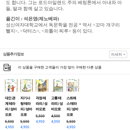
도 합니다. 그는 로드아일랜드 주의 베링톤에서 아내와 아
들, 딸과 함께 살고 있습니다.
옮긴이 :
석은영(제노베파)
성신여자대학교에서 독문학을 전공 * 역서 <꼬마 개구리
뺄지>, <닥터스>, <외톨이 찌루> 등이 있다.
상품추가정보
자세히
이 상품을 구매한 고객들이 가장 많이 구매한 다른 상품
대인 관
자기사
걱정 테
고통 테
스트레
계 테라
랑 테라
라피 / 성
라피 / 성
스 테라
피 / 성바
피 / 성바
바오로
바오로
피 / 성바
오로
오로
오로
5,500
4,500
5,500
5,500
4,950
4,050
5,500
4,950
4,950
4,950