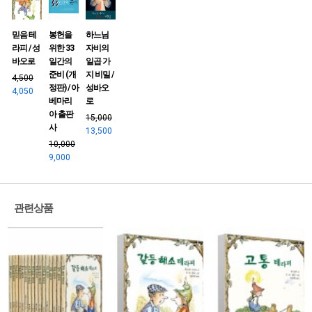
믿음 테
봉헌을
하느님
라피 / 성
위한 33
자비의
바오로
일간의
일곱 가
준비 (개
지 비밀 /
4,500
정판) / 아
성바오
4,050
베마리
로
아 출판
15,000
사
13,500
10,000
9,000
관련상품