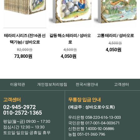
테라피 시리즈 (전16권 선
갈등 해소 테라피 / 성바오
고통 테라피 / 성바오로
택가능) / 성바오로
로
4,500원
4,050원
82,000원
4,500원
73,800원
4,050원
이용약관
개인정보처리방침
전국서원안내
고객센터
고객센터
무통장 입금 안내
02-945-2972
(예금주 : 성바오로수도회)
010-2572-1365
우리은행 058-220-616-13-003
평일(월~금) 09:00 ~ 17:30
국민은행 017-001-04-003671
점심시간 12:30 ~ 13:30
신한은행 14000-92-06886
토요일·일요일·공휴일 휴무
농협 051-01-360-796