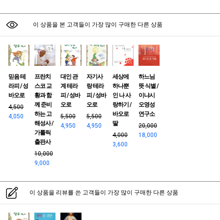
이 상품을 본 고객들이 가장 많이 구매한 다른 상품
믿음 테
프란치
대인 관
자기사
세상에
하느님
라피 / 성
스코 교
계 테라
랑 테라
하나뿐
뜻 식별 /
바오로
황과 함
피 / 성바
피 / 성바
인 나 사
이냐시
께 준비
오로
오로
랑하기 /
오영성
4,500
하는 고
바오로
연구소
4,050
5,500
5,500
해성사 /
딸
4,950
4,950
20,000
가톨릭
4,000
18,000
출판사
3,600
10,000
9,000
이 상품을 리뷰를 쓴 고객들이 가장 많이 구매한 다른 상품