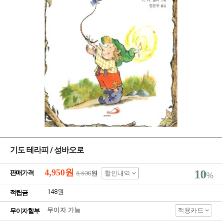
기도 테라피 / 성바오로
4,950
원
10
판매가격
5,500
원
할인내역
%
148원
적립금
무이자 가능
적용카드
무이자할부