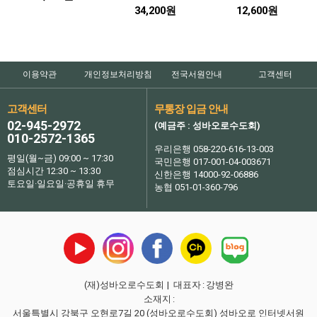
34,200원
12,600원
이용약관
개인정보처리방침
전국서원안내
고객센터
고객센터
무통장 입금 안내
02-945-2972
(예금주 : 성바오로수도회)
010-2572-1365
우리은행 058-220-616-13-003
평일(월~금) 09:00 ~ 17:30
국민은행 017-001-04-003671
점심시간 12:30 ~ 13:30
신한은행 14000-92-06886
토요일·일요일·공휴일 휴무
농협 051-01-360-796
(재)성바오로수도회
| 대표자
:
강병완
소재지
:
서울특별시 강북구 오현로7길 20 (성바오로수도회) 성바오로 인터넷서원