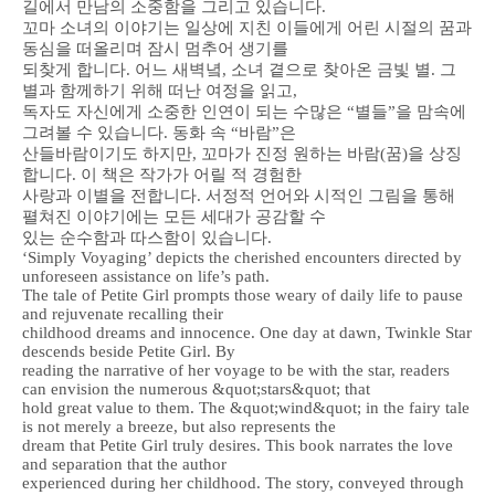
길에서 만남의 소중함을 그리고 있습니다.
꼬마 소녀의 이야기는 일상에 지친 이들에게 어린 시절의 꿈과
동심을 떠올리며 잠시 멈추어 생기를
되찾게 합니다. 어느 새벽녘, 소녀 곁으로 찾아온 금빛 별. 그
별과 함께하기 위해 떠난 여정을 읽고,
독자도 자신에게 소중한 인연이 되는 수많은 “별들”을 맘속에
그려볼 수 있습니다. 동화 속 “바람”은
산들바람이기도 하지만, 꼬마가 진정 원하는 바람(꿈)을 상징
합니다. 이 책은 작가가 어릴 적 경험한
사랑과 이별을 전합니다. 서정적 언어와 시적인 그림을 통해
펼쳐진 이야기에는 모든 세대가 공감할 수
있는 순수함과 따스함이 있습니다.
‘Simply Voyaging’ depicts the cherished encounters directed by
unforeseen assistance on life’s path.
The tale of Petite Girl prompts those weary of daily life to pause
and rejuvenate recalling their
childhood dreams and innocence. One day at dawn, Twinkle Star
descends beside Petite Girl. By
reading the narrative of her voyage to be with the star, readers
can envision the numerous &quot;stars&quot; that
hold great value to them. The &quot;wind&quot; in the fairy tale
is not merely a breeze, but also represents the
dream that Petite Girl truly desires. This book narrates the love
and separation that the author
experienced during her childhood. The story, conveyed through