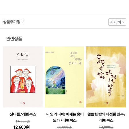
상품추가정보
자세히
관련상품
산타들 / 레벤북스
내 안의 나야, 이제는 웃어
쓸쓸한 밤의 다정한 안부 /
도 돼 / 레벤북스
레벤북스
14,000원
12,600원
38,000원
14,000원