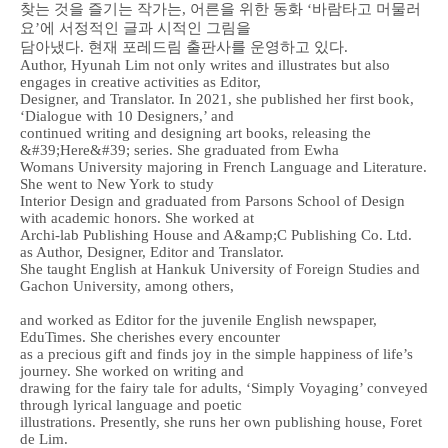
찾는 것을 즐기는 작가는, 어른을 위한 동화 ‘바람타고 머물러
요’에 서정적인 글과 시적인 그림을
담아냈다. 현재 포레드림 출판사를 운영하고 있다.
Author, Hyunah Lim not only writes and illustrates but also
engages in creative activities as Editor,
Designer, and Translator. In 2021, she published her first book,
‘Dialogue with 10 Designers,’ and
continued writing and designing art books, releasing the
&#39;Here&#39; series. She graduated from Ewha
Womans University majoring in French Language and Literature.
She went to New York to study
Interior Design and graduated from Parsons School of Design
with academic honors. She worked at
Archi-lab Publishing House and A&amp;C Publishing Co. Ltd.
as Author, Designer, Editor and Translator.
She taught English at Hankuk University of Foreign Studies and
Gachon University, among others,
and worked as Editor for the juvenile English newspaper,
EduTimes. She cherishes every encounter
as a precious gift and finds joy in the simple happiness of life’s
journey. She worked on writing and
drawing for the fairy tale for adults, ‘Simply Voyaging’ conveyed
through lyrical language and poetic
illustrations. Presently, she runs her own publishing house, Foret
de Lim.