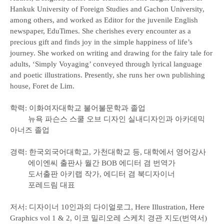
Hankuk University of Foreign Studies and Gachon University,
among others, and worked as Editor for the juvenile English
newspaper, EduTimes. She cherishes every encounter as a
precious gift and finds joy in the simple happiness of life’s
journey. She worked on writing and drawing for the fairy tale for
adults, ‘Simply Voyaging’ conveyed through lyrical language
and poetic illustrations. Presently, she runs her own publishing
house, Foret de Lim.
학력
:
이화여자대학교 불어불문학과 졸업
뉴욕 파슨스 스쿨 오브 디자인 실내디자인과 아카데믹
아너즈 졸업
경력
:
한국외국어대학교
,
가천대학교 등
,
대학에서 영어강사
에이엔씨 출판사 월간
BOB
에디터 겸 번역가
도서출판 아키랩 작가
,
에디터 겸 북디자이너
포레드림 대표
저서
:
디자이너
10
인과의 다이얼로그
, Here Illustration, Here
Graphics vol 1 & 2,
이코 밀리오레 스케치 경관 지도
(
번역서
)