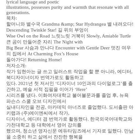
lyrical language and poetic
illustrations, possesses purity and warmth that resonate with all
generations.
목차:
할머니와 별수국 Grandma &amp; Star Hydrangea 별 내려오다!
Descending Twinkle Star! 길 위의 부엉이
Wise Owl on the Road 느릿느릿 거북이 Slowly, Amiable Turtle
큰 곰이 만들어준 자리 The Night with
Big Bear 사슴과 만나다 Encounter with Gentle Deer 멋진 여우
의 집에서 At Charming Fox’s House
돌아가다! Returning Home!
저자소개:
작가 임현아는 글 쓰고 일러스트 작업을 할 뿐 아니라, 에디터,
북디자이너이자 번역가로도 활동하고
있다. 2021년 첫 저서인 ‘디자이너 10인과의 다이얼로그’를 출
간하고, 예술 서적 집필을 이어가 ‘Here’
시리즈를 냈다. 이화여자대학교 불어불문과를 졸업 후, 뉴욕
파슨스 스쿨 오브 디자인에서
실내디자인을 전공, 아카데믹 아너즈로 졸업했다. 도서출판 아
키랩과 (주)에이엔씨에서 작가,
디자이너, 에디터 겸 번역가로 활동했다. 한국외국어대학교와
가천대학교 등 대학에서 영어 강의를
했으며, 청소년 영자신문 에듀타임즈에서 기자로 일했다. 만남
을 소중히 하고 삶에서 잔잔한 행복을