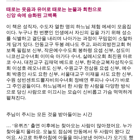
때로는 웃음과 유머로 때로는 눈물과 회한으로
신앙 속에 승화된 고백록
이 책은 성직자, 수도자 열한 명의 하느님 체험 에세이 모음집
이다. 누구나 한 번뿐인 인생에서 자신의 길을 가기 위해 성소
를 식별하고 결단을 내리며 나아가는 과정이 꾸밈없이 소탈하
게 담겨 있다. 안동교구 두봉 레나도 주교, 파리외방전교회 허
보록 필립보 신부, 작은예수수도회 봉하령 요셉 신부, 성도미
니코선교수녀회 이미숙 아가다 수녀, 살레시오회 최진원 마르
코 수사, 대전교구 김재덕 베드로 신부, 한국순교복자성직수도
회 이성호 레오나르도 신부, 수원교구 전삼용 요셉 신부, 예수
회 박종인 사도 요한 신부, 서울대교구 이재을 사도 요한 신부,
수원 성빈센트드뽈자비의수녀회 정배연 루피나 수녀가 바로
그 주인공들이다. 하느님께서 한 사람 한 사람을 다양한 방식
으로 당신 사람으로 이끄시는 모습이 신비롭고 가슴 먹먹하게
펼쳐진다.
주님이 주시는 모든 것을 받아들이는 시간
… ‘유퀴즈’ 출연 이후에는 찾아오는 사람이 많아졌어요. 누가
찾아올지 몰라요. 오늘도 점심에 안동에서 두 사람이 왔다 갔
어요. 사고로 하루아침에 아들을 떠나보낸 어머니가 오기도 했