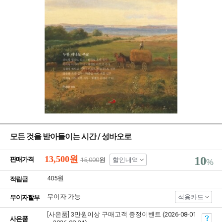
모든 것을 받아들이는 시간 / 성바오로
13,500
원
10
판매가격
15,000
원
할인내역
%
405원
적립금
무이자 가능
적용카드
무이자할부
[사은품] 3만원이상 구매고객 증정이벤트 (2026-08-01
사은품