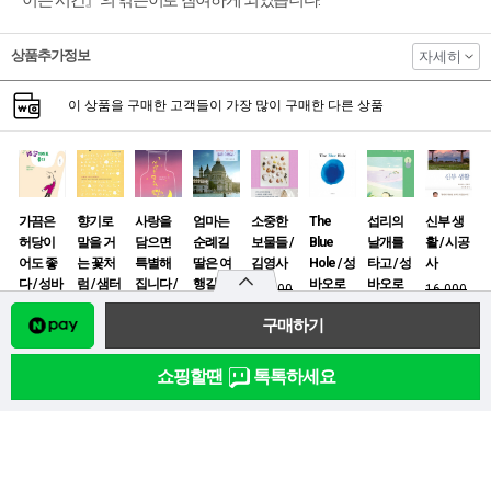
상품추가정보
자세히
이 상품을 구매한 고객들이 가장 많이 구매한 다른 상품
가끔은
향기로
사랑을
엄마는
소중한
The
섭리의
신부 생
허당이
말을 거
담으면
순례길
보물들 /
Blue
날개를
활 / 시공
어도 좋
는 꽃처
특별해
딸은 여
김영사
Hole / 성
타고 / 성
사
다 / 성바
럼 / 샘터
집니다 /
행길 / 바
바오로
바오로
22,000
16,000
오로
사
바오로
오로딸
19,800
20,000
15,000
14,400
딸
15,000
17,000
14,000
18,000
13,500
13,500
15,300
12,000
12,600
10,800
쇼핑할땐
톡톡하세요
생명 사
오늘은