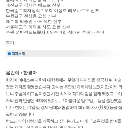
대전교구 김재덕 베드로 신부
한국순교복자성직수도회 이성호 레오나르도 신부
수원교구 전삼용 요셉 신부
예수회 박종인 사도 요한 신부
서울대교구 이재을 사도 요한 신부
수원 성빈센트드뽈자비의수녀회 정배연 루피나 수녀
후기
​옮긴이 : 한경아
한경아 아녜스는 대학과 대학원에서 주얼리 디자인을 전공한 뒤 미술
전문 기자로 활동했습니다. 당시는 우연한 기회처럼 보였지만, 이제 와
보니 주님의 이끄심이었던 시간 속에서 작가의 길을 걷게 되었고 『여
자의 진짜 인생은 30대에 있다』, 『아름다운 일주일』 등을 출간했습
니다. 현재는 기업 및 경제 단체와 협업하며 회고록, 사사(社史) 등을 집
필하고 있습니다.
하느님의 역사하심을 기록하고 싶다는 기도 아래 『모든 것을 받아들
이는 시간』의 엮은이로 참여하게 되었습니다.