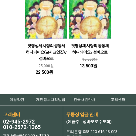
첫영성체 사랑의 공동체
첫영성체 사랑의 공동체
하나되어요(교사교안집) /
하나되어요 / 성바오로
성바오로
15,000원
13,500원
25,000원
22,500원
이용약관
개인정보처리방침
전국서원안내
고객센터
고객센터
무통장 입금 안내
02-945-2972
(예금주 : 성바오로수도회)
010-2572-1365
우리은행 058-220-616-13-003
평일(월~금) 09:00 ~ 17:30