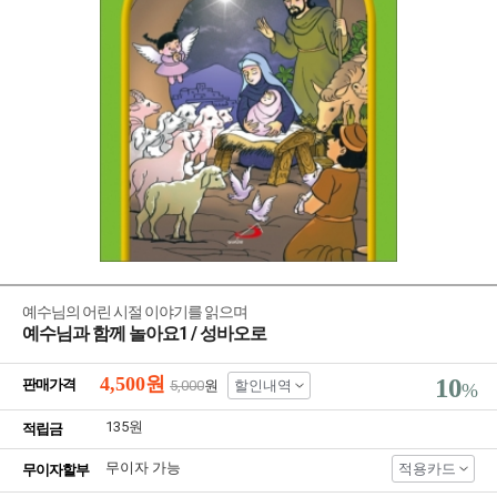
예수님의 어린 시절 이야기를 읽으며
예수님과 함께 놀아요1 / 성바오로
4,500
원
10
판매가격
5,000
원
할인내역
%
135원
적립금
무이자 가능
적용카드
무이자할부