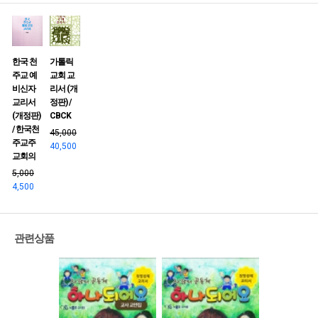
한국 천
가톨릭
주교 예
교회 교
비신자
리서 (개
교리서
정판) /
(개정판)
CBCK
/ 한국천
45,000
주교주
40,500
교회의
5,000
4,500
관련상품