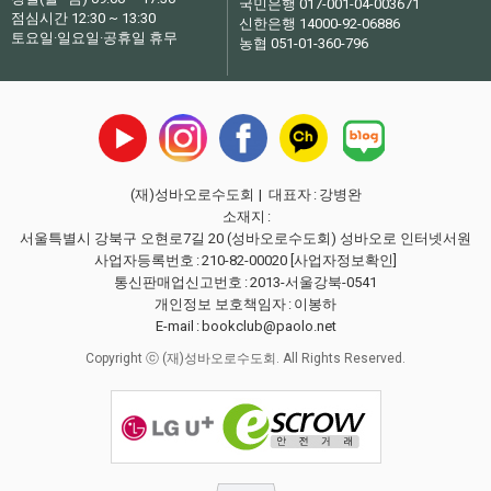
국민은행 017-001-04-003671
점심시간 12:30 ~ 13:30
신한은행 14000-92-06886
토요일·일요일·공휴일 휴무
농협 051-01-360-796
(재)성바오로수도회
| 대표자
:
강병완
소재지
:
서울특별시 강북구 오현로7길 20 (성바오로수도회) 성바오로 인터넷서원
사업자등록번호
:
210-82-00020
[사업자정보확인]
통신판매업신고번호
:
2013-서울강북-0541
개인정보 보호책임자
:
이봉하
E-mail
:
bookclub@paolo.net
Copyright ⓒ (재)성바오로수도회. All Rights Reserved.