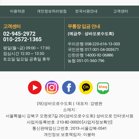
이용약관
개인정보처리방침
전국서원안내
고객센터
고객센터
무통장 입금 안내
02-945-2972
(예금주 : 성바오로수도회)
010-2572-1365
우리은행 058-220-616-13-003
평일(월~금) 09:00 ~ 17:30
국민은행 017-001-04-003671
점심시간 12:30 ~ 13:30
신한은행 14000-92-06886
토요일·일요일·공휴일 휴무
농협 051-01-360-796
(재)성바오로수도회
| 대표자
:
강병완
소재지
:
서울특별시 강북구 오현로7길 20 (성바오로수도회) 성바오로 인터넷서원
사업자등록번호
:
210-82-00020
[사업자정보확인]
통신판매업신고번호
:
2013-서울강북-0541
개인정보 보호책임자
:
이봉하